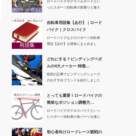
ロードバイクやグラベルロードとい
ったスポーツ自転車の前乗りと後ろ
乗りについてメリ…
自転車用語集【あ行】｜ロード
バイク｜クロスバイク
ロードバイクなどのスポーツ自転車
用語【あ行】を簡単にまとめまし
た。【か行】 …
どれにする？ビンディングペダ
ルの4大メーカー 特徴…
前回の記事でビンディングシューズ
のおすすめブランドを紹介しました
ので、今回はシュ…
とっても重要！ロードバイクの
簡単なポジション調整方…
ロードバイクやクロスバイクといっ
たスポーツ自転車の各パーツを体に
合わせて調整する…
初心者向けロードレース観戦の