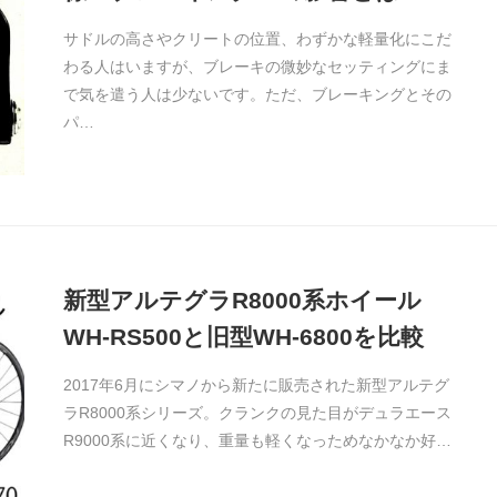
サドルの高さやクリートの位置、わずかな軽量化にこだ
わる人はいますが、ブレーキの微妙なセッティングにま
で気を遣う人は少ないです。ただ、ブレーキングとその
パ…
新型アルテグラR8000系ホイール
WH-RS500と旧型WH-6800を比較
2017年6月にシマノから新たに販売された新型アルテグ
ラR8000系シリーズ。クランクの見た目がデュラエース
R9000系に近くなり、重量も軽くなっためなかなか好…