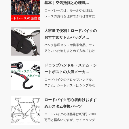
基本｜空気抵抗と心理戦…
ロードレースは、ルールや心理戦、
レースの流れを理解できれば非常に
面白いスポーツで…
大容量で便利！ロードバイクの
おすすめサドルバッグメ…
パンク修理セットや携帯食品、ウェ
アといった物をまとめて入れておけ
るサドルバッグは…
ドロップハンドル・ステム・シ
ートポストの人気メーカ…
ロードバイクのドロップハンドル、
ステム、シートポストはシンプルな
作りですが、人間…
ロードバイク初心者向けおすす
めカスタム交換パーツ
ロードバイクの価格帯は8万円～200
万円と幅広いですが、サイクリング
に適したエン…