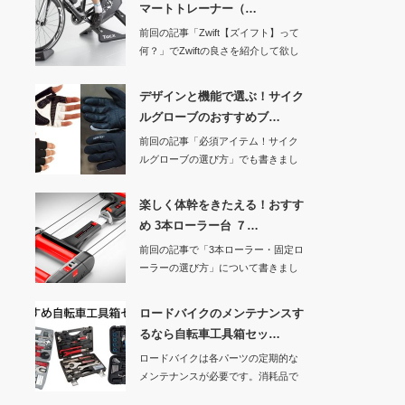
マートトレーナー（…
前回の記事「Zwift【ズイフト】って
何？」でZwiftの良さを紹介して欲し
くな…
デザインと機能で選ぶ！サイク
ルグローブのおすすめブ…
前回の記事「必須アイテム！サイク
ルグローブの選び方」でも書きまし
たが、ロードバイ…
楽しく体幹をきたえる！おすす
め 3本ローラー台 ７…
前回の記事で「3本ローラー・固定ロ
ーラーの選び方」について書きまし
たので、今回は…
ロードバイクのメンテナンスす
るなら自転車工具箱セッ…
ロードバイクは各パーツの定期的な
メンテナンスが必要です。消耗品で
あるタイヤ、チュ…