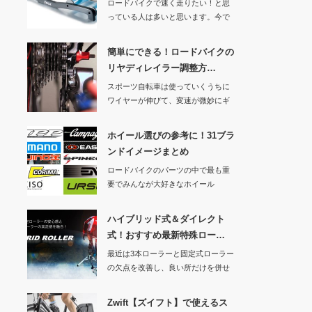
ロードバイクで速く走りたい！と思
っている人は多いと思います。今で
は多くのアマチュ…
簡単にできる！ロードバイクの
リヤディレイラー調整方…
スポーツ自転車は使っていくうちに
ワイヤーが伸びて、変速が微妙にギ
クシャクしたり異…
ホイール選びの参考に！31ブラ
ンドイメージまとめ
ロードバイクのパーツの中で最も重
要でみんなが大好きなホイール
（笑 僕も大好きです…
ハイブリッド式＆ダイレクト
式！おすすめ最新特殊ロー…
最近は3本ローラーと固定式ローラー
の欠点を改善し、良い所だけを併せ
持った最新式ロ…
Zwift【ズイフト】で使えるス