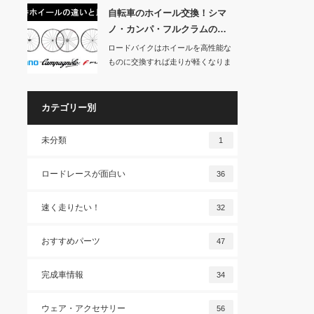
自転車のホイール交換！シマ
ノ・カンパ・フルクラムの…
ロードバイクはホイールを高性能な
ものに交換すれば走りが軽くなりま
す。もしホイール…
カテゴリー別
未分類
1
ロードレースが面白い
36
速く走りたい！
32
おすすめパーツ
47
完成車情報
34
ウェア・アクセサリー
56