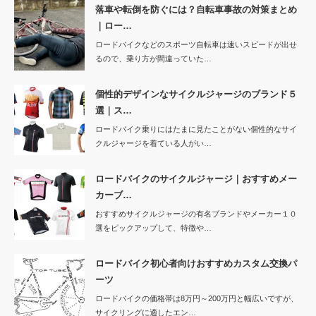
落車や転倒を防ぐには？自転車事故の対策まとめ
｜ロー…
ロードバイクなどのスポーツ自転車は速いスピードが出せ
るので、乗り方が間違っていた…
個性的デザインなサイクルジャージのブランド５
選｜ス…
ロードバイク乗りにはたまに見たことがない個性的なサイ
クルジャージを着ている人がい…
ロードバイクのサイクルジャージ｜おすすめメー
カーブ…
おすすめサイクルジャージの有名ブランドやメーカー１０
選をピックアップして、特徴や…
ロードバイク初心者向けおすすめカスタム交換パ
ーツ
ロードバイクの価格帯は8万円～200万円と幅広いですが、
サイクリングに適したエン…