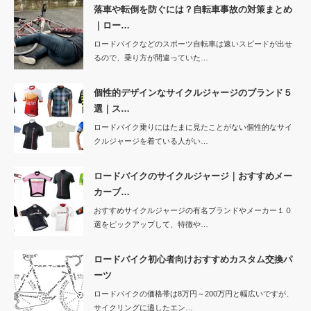
落車や転倒を防ぐには？自転車事故の対策まとめ
｜ロー…
ロードバイクなどのスポーツ自転車は速いスピードが出せ
るので、乗り方が間違っていた…
個性的デザインなサイクルジャージのブランド５
選｜ス…
ロードバイク乗りにはたまに見たことがない個性的なサイ
クルジャージを着ている人がい…
ロードバイクのサイクルジャージ｜おすすめメー
カーブ…
おすすめサイクルジャージの有名ブランドやメーカー１０
選をピックアップして、特徴や…
ロードバイク初心者向けおすすめカスタム交換パ
ーツ
ロードバイクの価格帯は8万円～200万円と幅広いですが、
サイクリングに適したエン…