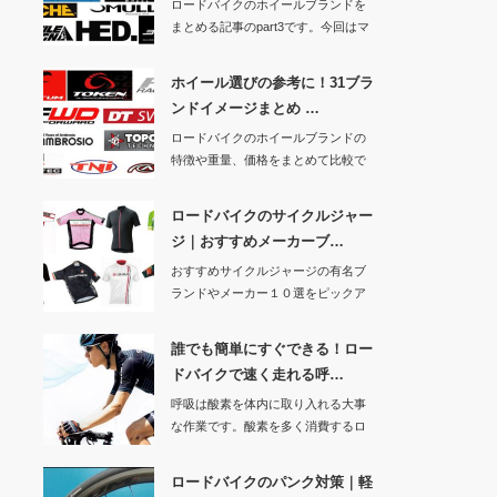
ロードバイクのホイールブランドを
まとめる記事のpart3です。今回はマ
ヴィック、…
ホイール選びの参考に！31ブラ
ンドイメージまとめ …
ロードバイクのホイールブランドの
特徴や重量、価格をまとめて比較で
きるようにする記…
ロードバイクのサイクルジャー
ジ｜おすすめメーカーブ…
おすすめサイクルジャージの有名ブ
ランドやメーカー１０選をピックア
ップして、特徴や…
誰でも簡単にすぐできる！ロー
ドバイクで速く走れる呼…
呼吸は酸素を体内に取り入れる大事
な作業です。酸素を多く消費するロ
ードバイクで速く…
ロードバイクのパンク対策｜軽