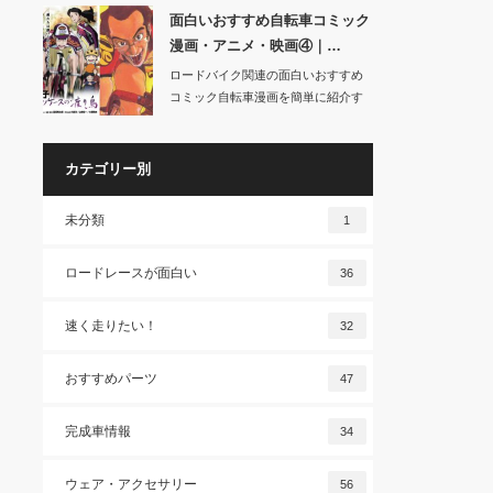
面白いおすすめ自転車コミック
漫画・アニメ・映画④｜…
ロードバイク関連の面白いおすすめ
コミック自転車漫画を簡単に紹介す
る記事の４回目で…
カテゴリー別
未分類
1
ロードレースが面白い
36
速く走りたい！
32
おすすめパーツ
47
完成車情報
34
ウェア・アクセサリー
56