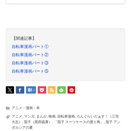
【関連記事】
自転車漫画パート①
自転車漫画パート②
自転車漫画パート③
自転車漫画パート⑤
2
アニメ・漫画・本
アニメ
,
マンガ
,
まんが
,
映画
,
自転車漫画
,
ろんぐらいだぁす！（三宅
大志）
,
茄子（黒田硫黄）
,
「茄子 スーツケースの渡り鳥」
,
茄子 アン
ダルシアの夏