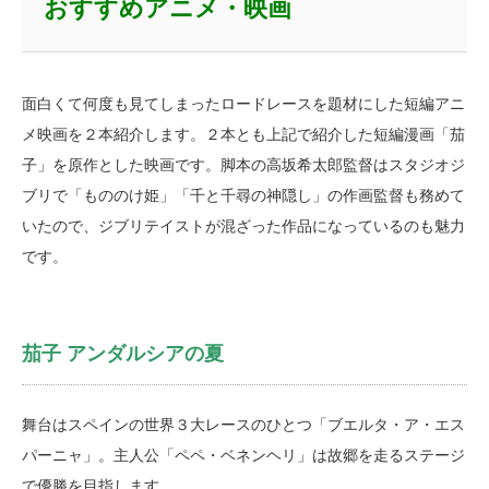
おすすめアニメ・映画
面白くて何度も見てしまったロードレースを題材にした短編アニ
メ映画を２本紹介します。２本とも上記で紹介した短編漫画「茄
子」を原作とした映画です。脚本の高坂希太郎監督はスタジオジ
ブリで「もののけ姫」「千と千尋の神隠し」の作画監督も務めて
いたので、ジブリテイストが混ざった作品になっているのも魅力
です。
茄子 アンダルシアの夏
舞台はスペインの世界３大レースのひとつ「ブエルタ・ア・エス
パーニャ」。主人公「ペペ・ベネンヘリ」は故郷を走るステージ
で優勝を目指します。