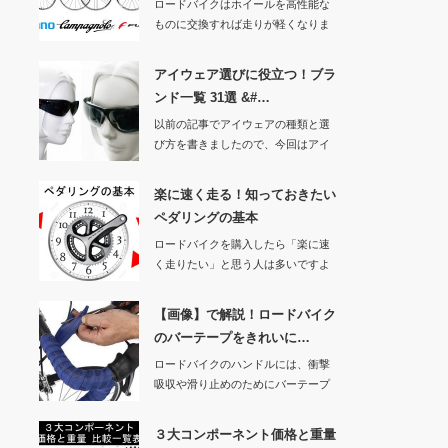
ロードバイクはホイールを高性能な
ものに交換すれば走りが軽くなりま
す。もしホイール…
アイウェア選びに役立つ！ブラ
ンド一覧 31選 &#…
以前の記事でアイウェアの種類と選
び方を書きましたので、今回はアイ
ウェアのブランド…
楽に速く走る！知っておきたい
ペダリングの基本
ロードバイクを購入したら「楽に速
く走りたい」と思う人は多いですよ
ね。そこで今回は…
【画像】で解説！ロードバイク
のバーテープをきれいに…
ロードバイクのハンドルには、衝撃
吸収や滑り止めのためにバーテープ
が巻かれています…
３大コンポーネント価格と重量