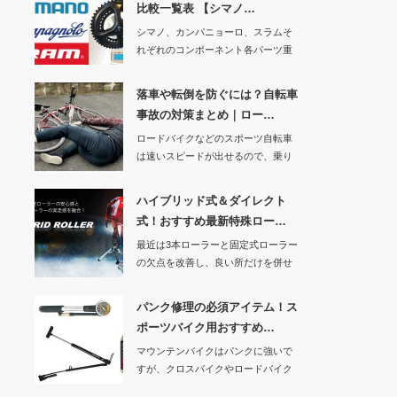
比較一覧表 【シマノ…
シマノ、カンパニョーロ、スラムそ
れぞれのコンポーネント各パーツ重
量と価格を先日の…
落車や転倒を防ぐには？自転車
事故の対策まとめ｜ロー…
ロードバイクなどのスポーツ自転車
は速いスピードが出せるので、乗り
方が間違っていた…
ハイブリッド式＆ダイレクト
式！おすすめ最新特殊ロー…
最近は3本ローラーと固定式ローラー
の欠点を改善し、良い所だけを併せ
持った最新式ロ…
パンク修理の必須アイテム！ス
ポーツバイク用おすすめ…
マウンテンバイクはパンクに強いで
すが、クロスバイクやロードバイク
などのスポーツバ…