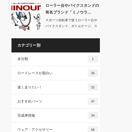
ローラー台やバイクスタンドの
有名ブランド「ミノウラ…
スポーツ自転車で使うローラー台や
バイクスタンド、ボトルケージ、ス
マホホルダーなど…
カテゴリー別
未分類
1
ロードレースが面白い
36
速く走りたい！
32
おすすめパーツ
47
完成車情報
34
ウェア・アクセサリー
56