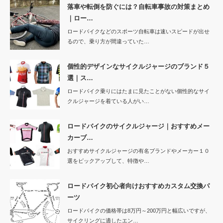
落車や転倒を防ぐには？自転車事故の対策まとめ
｜ロー…
ロードバイクなどのスポーツ自転車は速いスピードが出せ
るので、乗り方が間違っていた…
個性的デザインなサイクルジャージのブランド５
選｜ス…
ロードバイク乗りにはたまに見たことがない個性的なサイ
クルジャージを着ている人がい…
ロードバイクのサイクルジャージ｜おすすめメー
カーブ…
おすすめサイクルジャージの有名ブランドやメーカー１０
選をピックアップして、特徴や…
ロードバイク初心者向けおすすめカスタム交換パ
ーツ
ロードバイクの価格帯は8万円～200万円と幅広いですが、
サイクリングに適したエン…