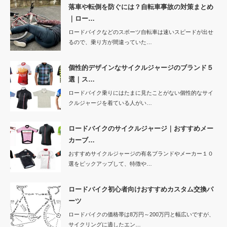
落車や転倒を防ぐには？自転車事故の対策まとめ
｜ロー…
ロードバイクなどのスポーツ自転車は速いスピードが出せ
るので、乗り方が間違っていた…
個性的デザインなサイクルジャージのブランド５
選｜ス…
ロードバイク乗りにはたまに見たことがない個性的なサイ
クルジャージを着ている人がい…
ロードバイクのサイクルジャージ｜おすすめメー
カーブ…
おすすめサイクルジャージの有名ブランドやメーカー１０
選をピックアップして、特徴や…
ロードバイク初心者向けおすすめカスタム交換パ
ーツ
ロードバイクの価格帯は8万円～200万円と幅広いですが、
サイクリングに適したエン…