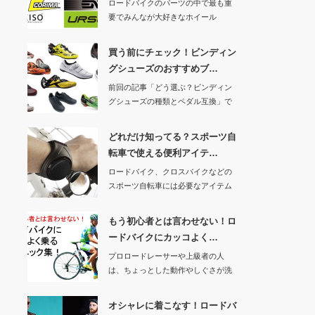
ロードバイクのパーツの中で最も重
要でみんなが大好きなホイール
（笑 僕も大好きです…
買う前にチェック！ビンディン
グシューズのおすすめブ…
前回の記事「どう選ぶ？ビンディン
グシューズの種類とペダル互換」で
シューズについて…
どれだけ知ってる？スポーツ自
転車で使える便利アイテ…
ロードバイク、クロスバイクなどの
スポーツ自転車には必要なアイテム
がたくさんありま…
もう初心者とは言わせない！ロ
ードバイクにカッコよく…
プロロードレーサーや上級者の人
は、ちょっとした動作やしぐさが洗
練されていてカッコ…
オシャレに着こなす！ロードバ