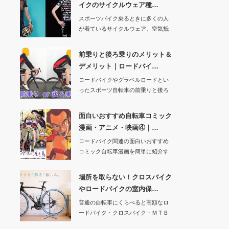
イクのサイクルウェア種…
スポーツバイク乗るときに多くの人
が着ているサイクルウェア。空気抵
抗を抑えられ、涼…
前乗りと後ろ乗りのメリット＆
デメリット｜ロードバイ…
ロードバイクやグラベルロードとい
ったスポーツ自転車の前乗りと後ろ
乗りについてメリ…
面白いおすすめ自転車コミック
漫画・アニメ・映画④｜…
ロードバイク関連の面白いおすすめ
コミック自転車漫画を簡単に紹介す
る記事の４回目で…
場所を取らない！クロスバイク
やロードバイクの室内保…
普通の自転車にくらべると高額なロ
ードバイク・クロスバイク・ＭＴＢ
（マウンテンバイ…