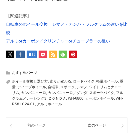
【関連記事】
自転車のホイール交換！シマノ・カンパ・フルクラムの違いを比
較
アルミorカーボン／クリンチャーorチューブラーの違い
6
おすすめパーツ
ホイール交換と選び方
,
走りが変わる
,
ロードバイク
,
軽量ホイール
,
重
量
,
ディープホイール
,
自転車
,
スポーク
,
シマノ
,
ワイドリムとナロー
リム
,
カンパニョーロ
,
カンパニョーロ／ゾンダ
,
スポーツバイク
,
フル
クラム／レーシング3
,
ＺＯＮＤＡ
,
WH-6800
,
カーボンホイール
,
WH-
RS81 C24-CL
,
アルミホイール
前のページ
次のページ