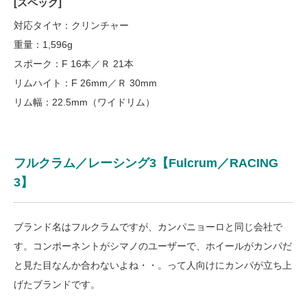
[スペック]
対応タイヤ：クリンチャー
重量：1,596g
スポーク：F 16本／Ｒ 21本
リムハイト：F 26mm／Ｒ 30mm
リム幅：22.5mm（ワイドリム）
フルクラム／レーシング3【Fulcrum／RACING
3】
ブランド名はフルクラムですが、カンパニョーロと同じ会社で
す。コンポーネントがシマノのユーザーで、ホイールがカンパだ
と見た目なんか合わないよね・・。って人向けにカンパが立ち上
げたブランドです。