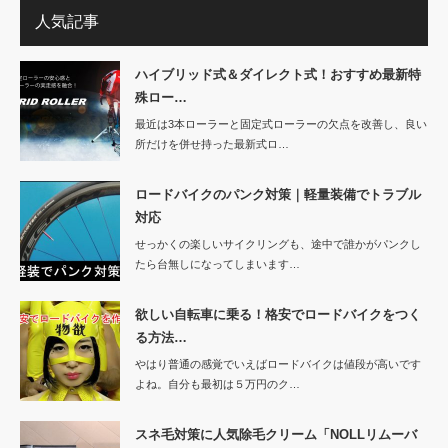
人気記事
ハイブリッド式＆ダイレクト式！おすすめ最新特
殊ロー…
最近は3本ローラーと固定式ローラーの欠点を改善し、良い
所だけを併せ持った最新式ロ…
ロードバイクのパンク対策｜軽量装備でトラブル
対応
せっかくの楽しいサイクリングも、途中で誰かがパンクし
たら台無しになってしまいます…
欲しい自転車に乗る！格安でロードバイクをつく
る方法…
やはり普通の感覚でいえばロードバイクは値段が高いです
よね。自分も最初は５万円のク…
スネ毛対策に人気除毛クリーム「NOLLリムーバ