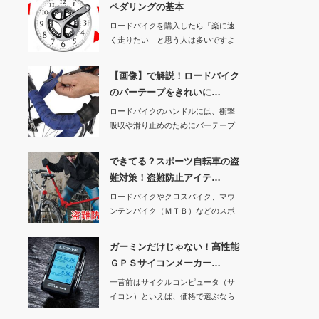
ペダリングの基本
ロードバイクを購入したら「楽に速
く走りたい」と思う人は多いですよ
ね。そこで今回は…
【画像】で解説！ロードバイク
のバーテープをきれいに…
ロードバイクのハンドルには、衝撃
吸収や滑り止めのためにバーテープ
が巻かれています…
できてる？スポーツ自転車の盗
難対策！盗難防止アイテ…
ロードバイクやクロスバイク、マウ
ンテンバイク（ＭＴＢ）などのスポ
ーツ自転車は高価…
ガーミンだけじゃない！高性能
ＧＰＳサイコンメーカー…
一昔前はサイクルコンピュータ（サ
イコン）といえば、価格で選ぶなら
キャットアイ、性…