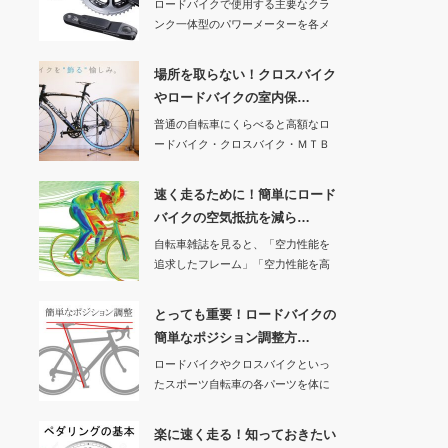
ロードバイクで使用する主要なクラ
ンク一体型のパワーメーターを各メ
ーカー、ブランド…
場所を取らない！クロスバイク
やロードバイクの室内保…
普通の自転車にくらべると高額なロ
ードバイク・クロスバイク・ＭＴＢ
（マウンテンバイ…
速く走るために！簡単にロード
バイクの空気抵抗を減ら…
自転車雑誌を見ると、「空力性能を
追求したフレーム」「空力性能を高
めたハンドル」な…
とっても重要！ロードバイクの
簡単なポジション調整方…
ロードバイクやクロスバイクといっ
たスポーツ自転車の各パーツを体に
合わせて調整する…
楽に速く走る！知っておきたい