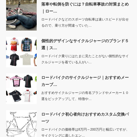
落車や転倒を防ぐには？自転車事故の対策まとめ
｜ロー…
ロードバイクなどのスポーツ自転車は速いスピードが出せ
るので、乗り方が間違っていた…
個性的デザインなサイクルジャージのブランド５
選｜ス…
ロードバイク乗りにはたまに見たことがない個性的なサイ
クルジャージを着ている人がい…
ロードバイクのサイクルジャージ｜おすすめメー
カーブ…
おすすめサイクルジャージの有名ブランドやメーカー１０
選をピックアップして、特徴や…
ロードバイク初心者向けおすすめカスタム交換パ
ーツ
ロードバイクの価格帯は8万円～200万円と幅広いですが、
サイクリングに適したエン…