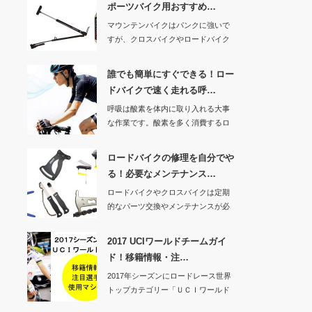
ポーツバイク用おすすめ…
マウンテンバイクはパンクに強いで
すが、クロスバイクやロードバイク
などのスポーツバ…
誰でも簡単にすぐできる！ロー
ドバイクで速く走れる呼…
呼吸は酸素を体内に取り入れる大事
な作業です。酸素を多く消費するロ
ードバイクで速く…
ロードバイクの修理を自分でや
る！必要なメンテナンス…
ロードバイクやクロスバイクは定期
的なパーツ交換やメンテナンスが必
要な自転車です。…
2017 UCIワールドチームガイ
ド！移籍情報・注…
2017年シーズンにロードレース世界
トップカテゴリー「ＵＣＩワールド
ツアー」に所…