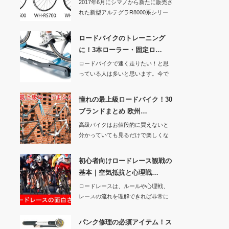
2017年6月にシマノから新たに販売さ
れた新型アルテグラR8000系シリー
ズ。ク…
ロードバイクのトレーニング
に！3本ローラー・固定ロ…
ロードバイクで速く走りたい！と思
っている人は多いと思います。今で
は多くのアマチュ…
憧れの最上級ロードバイク！30
ブランドまとめ 欧州…
高級バイクはお値段的に買えないと
分かっていても見るだけで楽しくな
りますよねぇ・・…
初心者向けロードレース観戦の
基本｜空気抵抗と心理戦…
ロードレースは、ルールや心理戦、
レースの流れを理解できれば非常に
面白いスポーツで…
パンク修理の必須アイテム！ス