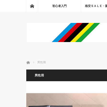
ホーム
初心者入門
格安ＳＡＬＥ・
ホーム
男性用
男性用