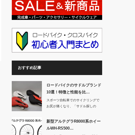
おすすめ記事
ロードバイクのサドルブランド
10選！特徴と性能を比…
スポーツ自転車でのサイクリングで
お尻が痛くなり、「サドル探しの
旅」を続けている人…
新型アルテグラR8000系ホイー
ルWH-RS500…