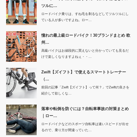
ツルに…
ロードバイク乗りは、すね毛を剃るなどしてツルツルにし
ている人が多いですよね。ロー…
憧れの最上級ロードバイク！30ブランドまとめ 欧
州…
高級バイクはお値段的に買えないと分かっていても見るだ
けで楽しくなりますよねぇ・・…
Zwift【ズイフト】で使えるスマートトレーナー
（…
前回の記事「Zwift【ズイフト】って何？」でZwiftの良さを
紹介して欲しくな…
落車や転倒を防ぐには？自転車事故の対策まとめ
｜ロー…
ロードバイクなどのスポーツ自転車は速いスピードが出せ
るので、乗り方が間違っていた…