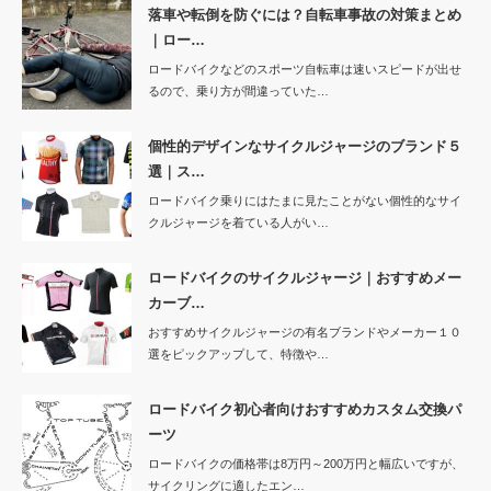
落車や転倒を防ぐには？自転車事故の対策まとめ
｜ロー…
ロードバイクなどのスポーツ自転車は速いスピードが出せ
るので、乗り方が間違っていた…
個性的デザインなサイクルジャージのブランド５
選｜ス…
ロードバイク乗りにはたまに見たことがない個性的なサイ
クルジャージを着ている人がい…
ロードバイクのサイクルジャージ｜おすすめメー
カーブ…
おすすめサイクルジャージの有名ブランドやメーカー１０
選をピックアップして、特徴や…
ロードバイク初心者向けおすすめカスタム交換パ
ーツ
ロードバイクの価格帯は8万円～200万円と幅広いですが、
サイクリングに適したエン…