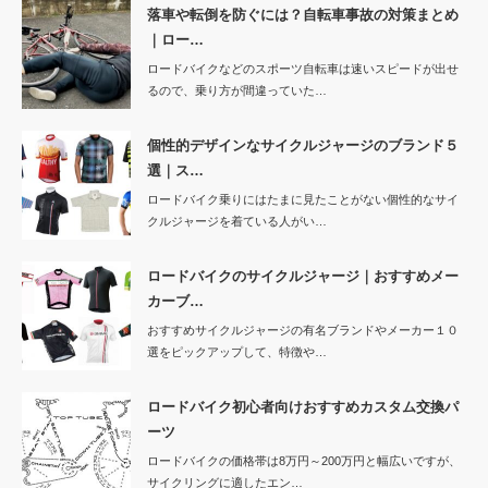
落車や転倒を防ぐには？自転車事故の対策まとめ
｜ロー…
ロードバイクなどのスポーツ自転車は速いスピードが出せ
るので、乗り方が間違っていた…
個性的デザインなサイクルジャージのブランド５
選｜ス…
ロードバイク乗りにはたまに見たことがない個性的なサイ
クルジャージを着ている人がい…
ロードバイクのサイクルジャージ｜おすすめメー
カーブ…
おすすめサイクルジャージの有名ブランドやメーカー１０
選をピックアップして、特徴や…
ロードバイク初心者向けおすすめカスタム交換パ
ーツ
ロードバイクの価格帯は8万円～200万円と幅広いですが、
サイクリングに適したエン…