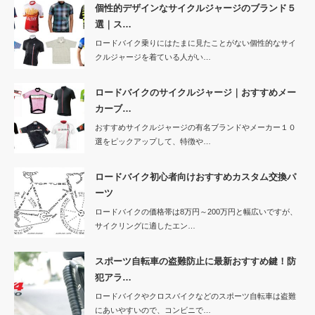
個性的デザインなサイクルジャージのブランド５
選｜ス…
ロードバイク乗りにはたまに見たことがない個性的なサイ
クルジャージを着ている人がい…
ロードバイクのサイクルジャージ｜おすすめメー
カーブ…
おすすめサイクルジャージの有名ブランドやメーカー１０
選をピックアップして、特徴や…
ロードバイク初心者向けおすすめカスタム交換パ
ーツ
ロードバイクの価格帯は8万円～200万円と幅広いですが、
サイクリングに適したエン…
スポーツ自転車の盗難防止に最新おすすめ鍵！防
犯アラ…
ロードバイクやクロスバイクなどのスポーツ自転車は盗難
にあいやすいので、コンビニで…