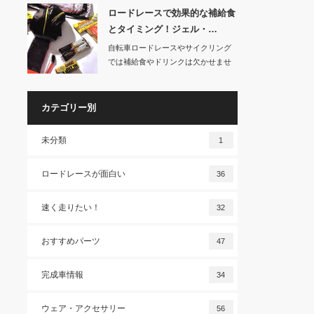
ロードレースで効果的な補給食
とタイミング！ジェル・…
自転車ロードレースやサイクリング
では補給食やドリンクは欠かせませ
ん。しかし、どの…
カテゴリー別
未分類
1
ロードレースが面白い
36
速く走りたい！
32
おすすめパーツ
47
完成車情報
34
ウェア・アクセサリー
56