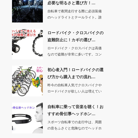
必要な明るさと選び方！…
自転車で夜間走行する際に必須装備
のヘッドライトとテールライト。誰
でも「夜間はライ…
ロードバイク・クロスバイクの
盗難防止に！カギの選び…
ロードバイク・クロスバイクは高価
なので盗難が非常に多いです。コン
ビニでちょっと目…
初心者入門！ロードバイクの選
び方から購入までの流れ…
昨今の自転車人気でクロスバイクや
ロードバイクが欲しい人は増えてい
ます。自分が住ん…
自転車に乗って音楽を聴く！お
すすめ骨伝導ヘッドホン…
スポーツ自転車での走行中は、周囲
の音をふさぐと危険なのでヘッドホ
ンやイヤホンは使…