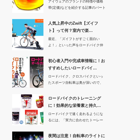
アイウェアのブランドの特徴や価格
帯(定価)などを紹介する記事のパート
２です。31…
人気上昇中のZwift【ズイフ
ト】って何？室内で楽…
最近、「ズイフトがすごく面白い
よ！」といった声をロードバイク仲
間によく聞くように…
初心者入門や完成車情報に！お
すすめしたいロードバイ…
ロードバイク、クロスバイクといっ
たスポーツ自転車は奥が深いので、
いろいろと調べ物…
ロードバイクのトレーニング
に！効果的な栄養素と持久…
ロードバイクで速く走れるようにな
るには、「実力に合わせたトーレー
ニング」「バラン…
夜間は注意！自転車のライトに