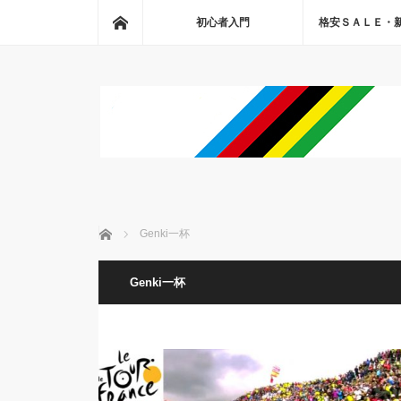
ホーム
初心者入門
格安ＳＡＬＥ・
ホーム
Genki一杯
Genki一杯