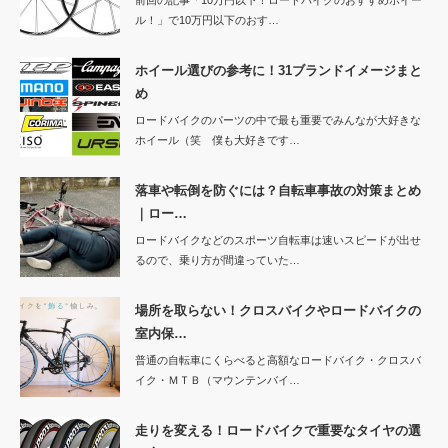
前回の記事「10万円以下！ロードバイクのおすすめホイー
ル！」で10万円以下のおす…
ホイール選びの参考に！31ブランドイメージまと
め
ロードバイクのパーツの中で最も重要でみんなが大好きな
ホイール（笑 僕も大好きです…
落車や転倒を防ぐには？自転車事故の対策まとめ
｜ロー…
ロードバイクなどのスポーツ自転車は速いスピードが出せ
るので、乗り方が間違っていた…
場所を取らない！クロスバイクやロードバイクの
室内保…
普通の自転車にくらべると高額なロードバイク・クロスバ
イク・ＭＴＢ（マウンテンバイ…
走りを変える！ロードバイクで重要なタイヤの選