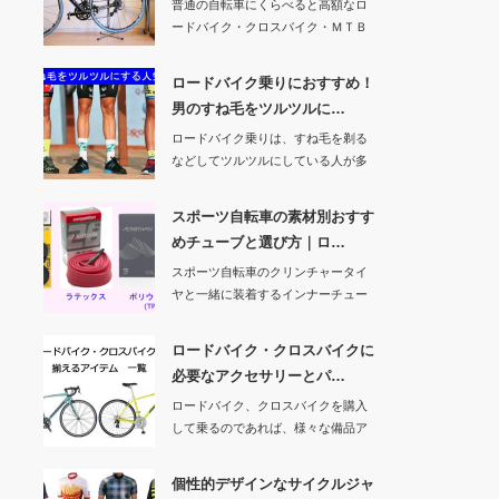
普通の自転車にくらべると高額なロ
ードバイク・クロスバイク・ＭＴＢ
（マウンテンバイ…
ロードバイク乗りにおすすめ！
男のすね毛をツルツルに…
ロードバイク乗りは、すね毛を剃る
などしてツルツルにしている人が多
いですよね。ロー…
スポーツ自転車の素材別おすす
めチューブと選び方｜ロ…
スポーツ自転車のクリンチャータイ
ヤと一緒に装着するインナーチュー
ブには、メーカー…
ロードバイク・クロスバイクに
必要なアクセサリーとパ…
ロードバイク、クロスバイクを購入
して乗るのであれば、様々な備品ア
イテムが必要とな…
個性的デザインなサイクルジャ