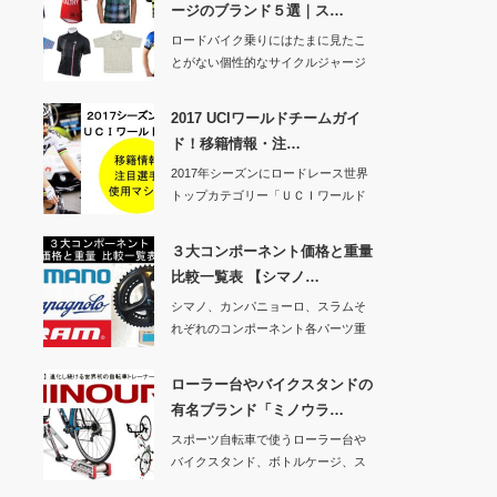
ージのブランド５選｜ス…
ロードバイク乗りにはたまに見たこ
とがない個性的なサイクルジャージ
を着ている人がい…
2017 UCIワールドチームガイ
ド！移籍情報・注…
2017年シーズンにロードレース世界
トップカテゴリー「ＵＣＩワールド
ツアー」に所…
３大コンポーネント価格と重量
比較一覧表 【シマノ…
シマノ、カンパニョーロ、スラムそ
れぞれのコンポーネント各パーツ重
量と価格を先日の…
ローラー台やバイクスタンドの
有名ブランド「ミノウラ…
スポーツ自転車で使うローラー台や
バイクスタンド、ボトルケージ、ス
マホホルダーなど…