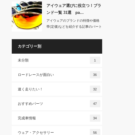
アイウェア選びに役立つ！ブラ
ンド一覧 31選 pa…
アイウェアのブランドの特徴や価格
帯(定価)などを紹介する記事のパート
２です。31…
カテゴリー別
未分類
1
ロードレースが面白い
36
速く走りたい！
32
おすすめパーツ
47
完成車情報
34
ウェア・アクセサリー
56