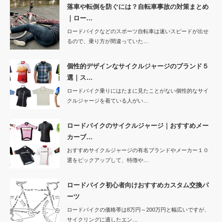
落車や転倒を防ぐには？自転車事故の対策まとめ
｜ロー…
ロードバイクなどのスポーツ自転車は速いスピードが出せ
るので、乗り方が間違っていた…
個性的デザインなサイクルジャージのブランド５
選｜ス…
ロードバイク乗りにはたまに見たことがない個性的なサイ
クルジャージを着ている人がい…
ロードバイクのサイクルジャージ｜おすすめメー
カーブ…
おすすめサイクルジャージの有名ブランドやメーカー１０
選をピックアップして、特徴や…
ロードバイク初心者向けおすすめカスタム交換パ
ーツ
ロードバイクの価格帯は8万円～200万円と幅広いですが、
サイクリングに適したエン…