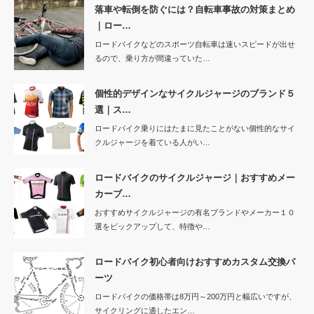
落車や転倒を防ぐには？自転車事故の対策まとめ
｜ロー…
ロードバイクなどのスポーツ自転車は速いスピードが出せ
るので、乗り方が間違っていた…
個性的デザインなサイクルジャージのブランド５
選｜ス…
ロードバイク乗りにはたまに見たことがない個性的なサイ
クルジャージを着ている人がい…
ロードバイクのサイクルジャージ｜おすすめメー
カーブ…
おすすめサイクルジャージの有名ブランドやメーカー１０
選をピックアップして、特徴や…
ロードバイク初心者向けおすすめカスタム交換パ
ーツ
ロードバイクの価格帯は8万円～200万円と幅広いですが、
サイクリングに適したエン…