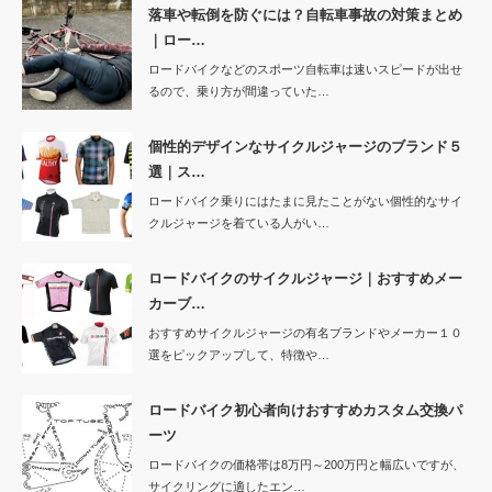
落車や転倒を防ぐには？自転車事故の対策まとめ
｜ロー…
ロードバイクなどのスポーツ自転車は速いスピードが出せ
るので、乗り方が間違っていた…
個性的デザインなサイクルジャージのブランド５
選｜ス…
ロードバイク乗りにはたまに見たことがない個性的なサイ
クルジャージを着ている人がい…
ロードバイクのサイクルジャージ｜おすすめメー
カーブ…
おすすめサイクルジャージの有名ブランドやメーカー１０
選をピックアップして、特徴や…
ロードバイク初心者向けおすすめカスタム交換パ
ーツ
ロードバイクの価格帯は8万円～200万円と幅広いですが、
サイクリングに適したエン…