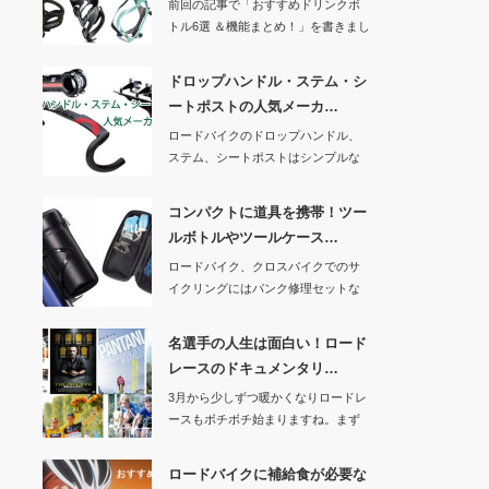
前回の記事で「おすすめドリンクボ
トル6選 ＆機能まとめ！」を書きまし
たので、今回…
ドロップハンドル・ステム・シ
ートポストの人気メーカ…
ロードバイクのドロップハンドル、
ステム、シートポストはシンプルな
作りですが、人間…
コンパクトに道具を携帯！ツー
ルボトルやツールケース…
ロードバイク、クロスバイクでのサ
イクリングにはパンク修理セットな
どを持っていくの…
名選手の人生は面白い！ロード
レースのドキュメンタリ…
3月から少しずつ暖かくなりロードレ
ースもボチボチ始まりますね。まず
は3/5から「…
ロードバイクに補給食が必要な