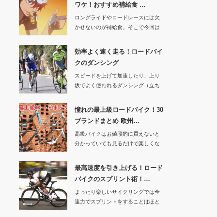
ワケ！おすすめ補給食 …
ロングライドやロードレースには欠
かせないのが補給食。そこで今回は
「なぜ補給食が必…
効率よく速く走る！ロードバイ
クのダンシング
スピードを上げて加速したり、上り
坂でよく使われるダンシング（立ち
こぎ）。今回は効…
憧れの最上級ロードバイク！30
ブランドまとめ 欧州…
高級バイクはお値段的に買えないと
分かっていても見るだけで楽しくな
りますよねぇ・・…
最高速度を引き上げる！ロード
バイクのスプリント術！…
まったり楽しいサイクリングでは全
速力でスプリントをすることはほと
んどないと思いま…