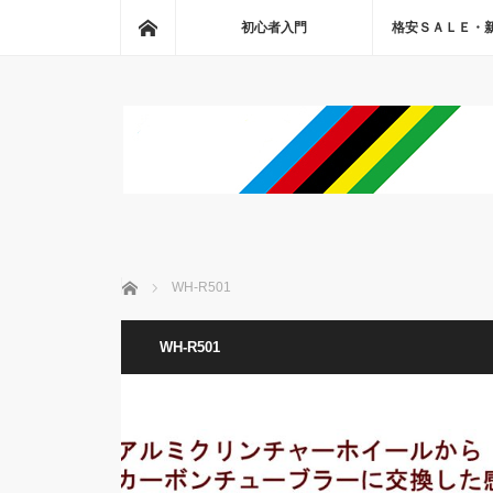
ホーム
初心者入門
格安ＳＡＬＥ・
ホーム
WH-R501
WH-R501