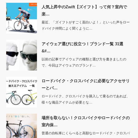
人気上昇中のZwift【ズイフト】って何？室内で
楽…
最近、「ズイフトがすごく面白いよ！」といった声をロー
ドバイク仲間によく聞くように…
アイウェア選びに役立つ！ブランド一覧 31選
&#…
以前の記事でアイウェアの種類と選び方を書きましたの
で、今回はアイウェアのブランド…
ロードバイク・クロスバイクに必要なアクセサリ
ーとパ…
ロードバイク、クロスバイクを購入して乗るのであれば、
様々な備品アイテムが必要とな…
場所を取らない！クロスバイクやロードバイクの
室内保…
普通の自転車にくらべると高額なロードバイク・クロスバ