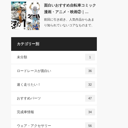
面白いおすすめ自転車コミック
漫画・アニメ・映画②｜…
前回に引き続き、人気作品からあま
り知られていないコアなものまで、
面白いおすすめ自…
カテゴリー別
未分類
1
ロードレースが面白い
36
速く走りたい！
32
おすすめパーツ
47
完成車情報
34
ウェア・アクセサリー
56