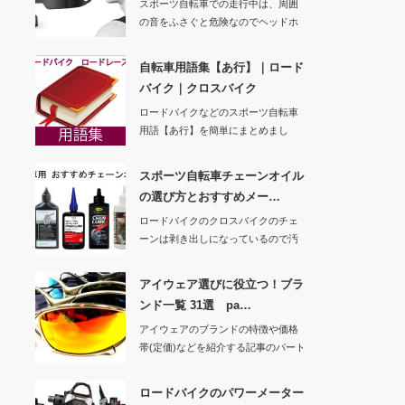
スポーツ自転車での走行中は、周囲
の音をふさぐと危険なのでヘッドホ
ンやイヤホンは使…
自転車用語集【あ行】｜ロード
バイク｜クロスバイク
ロードバイクなどのスポーツ自転車
用語【あ行】を簡単にまとめまし
た。【か行】 …
スポーツ自転車チェーンオイル
の選び方とおすすめメー…
ロードバイクのクロスバイクのチェ
ーンは剥き出しになっているので汚
れやすいです。ど…
アイウェア選びに役立つ！ブラ
ンド一覧 31選 pa…
アイウェアのブランドの特徴や価格
帯(定価)などを紹介する記事のパート
２です。31…
ロードバイクのパワーメーター