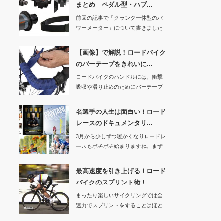
まとめ ペダル型・ハブ…
前回の記事で「クランク一体型のパ
ワーメーター」について書きました
が、今回はそれ以…
【画像】で解説！ロードバイク
のバーテープをきれいに…
ロードバイクのハンドルには、衝撃
吸収や滑り止めのためにバーテープ
が巻かれています…
名選手の人生は面白い！ロード
レースのドキュメンタリ…
3月から少しずつ暖かくなりロードレ
ースもボチボチ始まりますね。まず
は3/5から「…
最高速度を引き上げる！ロード
バイクのスプリント術！…
まったり楽しいサイクリングでは全
速力でスプリントをすることはほと
んどないと思いま…