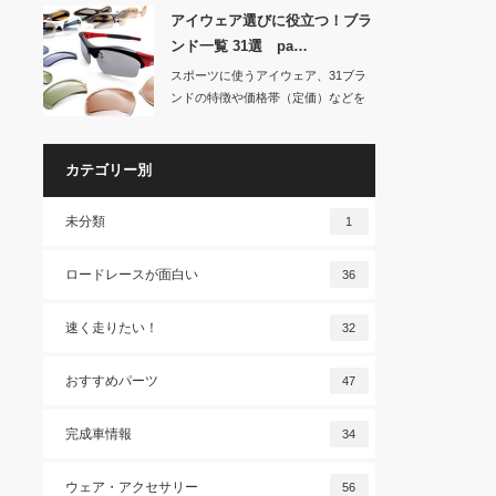
アイウェア選びに役立つ！ブラ
ンド一覧 31選 pa…
スポーツに使うアイウェア、31ブラ
ンドの特徴や価格帯（定価）などを
紹介する記事の…
カテゴリー別
未分類
1
ロードレースが面白い
36
速く走りたい！
32
おすすめパーツ
47
完成車情報
34
ウェア・アクセサリー
56