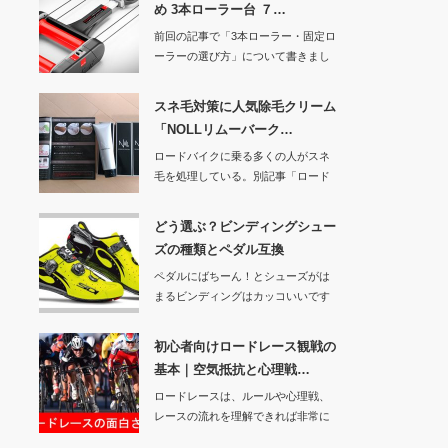
め 3本ローラー台 ７…
前回の記事で「3本ローラー・固定ロ
ーラーの選び方」について書きまし
たので、今回は…
スネ毛対策に人気除毛クリーム
「NOLLリムーバーク…
ロードバイクに乗る多くの人がスネ
毛を処理している。別記事「ロード
バイクでスネ毛を…
どう選ぶ？ビンディングシュー
ズの種類とペダル互換
ペダルにばちーん！とシューズがは
まるビンディングはカッコいいです
よね。その姿は自…
初心者向けロードレース観戦の
基本｜空気抵抗と心理戦…
ロードレースは、ルールや心理戦、
レースの流れを理解できれば非常に
面白いスポーツで…