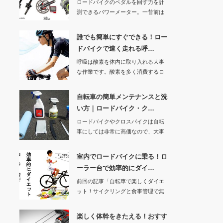
ロードバイクのペダルを回す力を計
測できるパワーメーター。一昔前は
30万円以上もし…
誰でも簡単にすぐできる！ロー
ドバイクで速く走れる呼…
呼吸は酸素を体内に取り入れる大事
な作業です。酸素を多く消費するロ
ードバイクで速く…
自転車の簡単メンテナンスと洗
い方｜ロードバイク・ク…
ロードバイクやクロスバイクは自転
車にしては非常に高価なので、大事
に長く乗りたいで…
室内でロードバイクに乗る！ロ
ーラー台で効率的にダイ…
前回の記事「自転車で楽しくダイエ
ット！サイクリングと食事管理で無
理なく痩せる」で…
楽しく体幹をきたえる！おすす