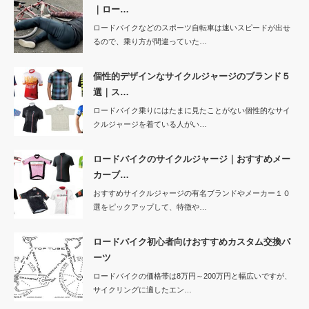
｜ロー…
ロードバイクなどのスポーツ自転車は速いスピードが出せ
るので、乗り方が間違っていた…
個性的デザインなサイクルジャージのブランド５
選｜ス…
ロードバイク乗りにはたまに見たことがない個性的なサイ
クルジャージを着ている人がい…
ロードバイクのサイクルジャージ｜おすすめメー
カーブ…
おすすめサイクルジャージの有名ブランドやメーカー１０
選をピックアップして、特徴や…
ロードバイク初心者向けおすすめカスタム交換パ
ーツ
ロードバイクの価格帯は8万円～200万円と幅広いですが、
サイクリングに適したエン…