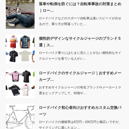
落車や転倒を防ぐには？自転車事故の対策まとめ
｜ロー…
ロードバイクなどのスポーツ自転車は速いスピードが出せ
るので、乗り方が間違っていた…
個性的デザインなサイクルジャージのブランド５
選｜ス…
ロードバイク乗りにはたまに見たことがない個性的なサイ
クルジャージを着ている人がい…
ロードバイクのサイクルジャージ｜おすすめメー
カーブ…
おすすめサイクルジャージの有名ブランドやメーカー１０
選をピックアップして、特徴や…
ロードバイク初心者向けおすすめカスタム交換パ
ーツ
ロードバイクの価格帯は8万円～200万円と幅広いですが、
サイクリングに適したエン…