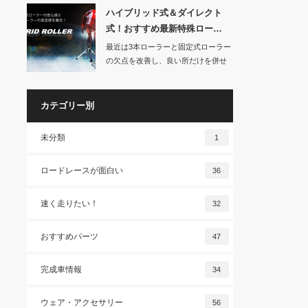
ハイブリッド式＆ダイレクト
式！おすすめ最新特殊ロー…
最近は3本ローラーと固定式ローラー
の欠点を改善し、良い所だけを併せ
持った最新式ロ…
カテゴリー別
未分類
1
ロードレースが面白い
36
速く走りたい！
32
おすすめパーツ
47
完成車情報
34
ウェア・アクセサリー
56