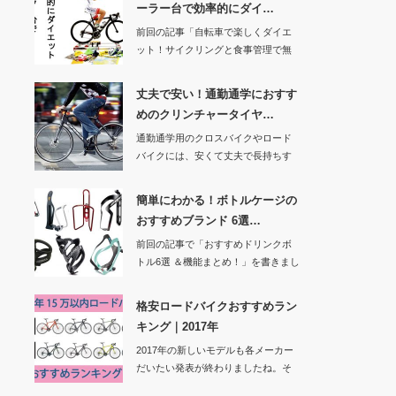
ーラー台で効率的にダイ…
前回の記事「自転車で楽しくダイエ
ット！サイクリングと食事管理で無
理なく痩せる」で…
丈夫で安い！通勤通学におすす
めのクリンチャータイヤ…
通勤通学用のクロスバイクやロード
バイクには、安くて丈夫で長持ちす
るタイヤがいいで…
簡単にわかる！ボトルケージの
おすすめブランド 6選…
前回の記事で「おすすめドリンクボ
トル6選 ＆機能まとめ！」を書きまし
たので、今回…
格安ロードバイクおすすめラン
キング｜2017年
2017年の新しいモデルも各メーカー
だいたい発表が終わりましたね。そ
こで主要30…