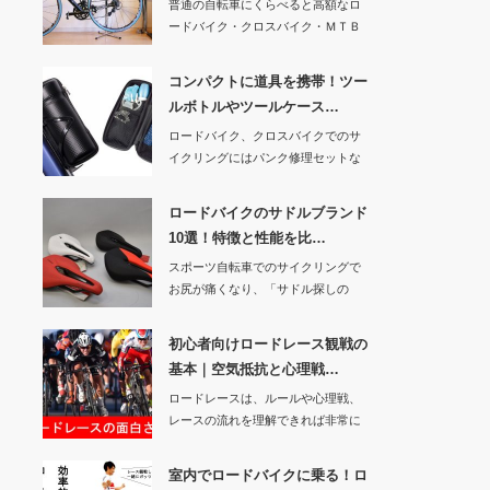
普通の自転車にくらべると高額なロ
ードバイク・クロスバイク・ＭＴＢ
（マウンテンバイ…
コンパクトに道具を携帯！ツー
ルボトルやツールケース…
ロードバイク、クロスバイクでのサ
イクリングにはパンク修理セットな
どを持っていくの…
ロードバイクのサドルブランド
10選！特徴と性能を比…
スポーツ自転車でのサイクリングで
お尻が痛くなり、「サドル探しの
旅」を続けている人…
初心者向けロードレース観戦の
基本｜空気抵抗と心理戦…
ロードレースは、ルールや心理戦、
レースの流れを理解できれば非常に
面白いスポーツで…
室内でロードバイクに乗る！ロ