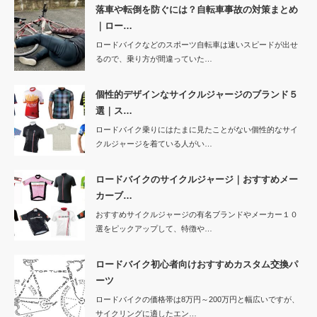
落車や転倒を防ぐには？自転車事故の対策まとめ
｜ロー…
ロードバイクなどのスポーツ自転車は速いスピードが出せ
るので、乗り方が間違っていた…
個性的デザインなサイクルジャージのブランド５
選｜ス…
ロードバイク乗りにはたまに見たことがない個性的なサイ
クルジャージを着ている人がい…
ロードバイクのサイクルジャージ｜おすすめメー
カーブ…
おすすめサイクルジャージの有名ブランドやメーカー１０
選をピックアップして、特徴や…
ロードバイク初心者向けおすすめカスタム交換パ
ーツ
ロードバイクの価格帯は8万円～200万円と幅広いですが、
サイクリングに適したエン…