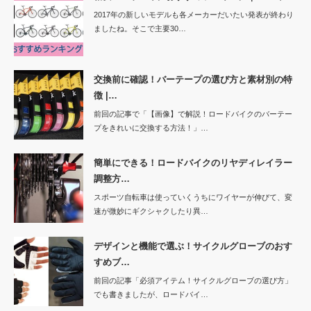
2017年の新しいモデルも各メーカーだいたい発表が終わり
ましたね。そこで主要30…
交換前に確認！バーテープの選び方と素材別の特
徴 |…
前回の記事で「【画像】で解説！ロードバイクのバーテー
プをきれいに交換する方法！」…
簡単にできる！ロードバイクのリヤディレイラー
調整方…
スポーツ自転車は使っていくうちにワイヤーが伸びて、変
速が微妙にギクシャクしたり異…
デザインと機能で選ぶ！サイクルグローブのおす
すめブ…
前回の記事「必須アイテム！サイクルグローブの選び方」
でも書きましたが、ロードバイ…