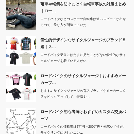
落車や転倒を防ぐには？自転車事故の対策まとめ
｜ロー…
ロードバイクなどのスポーツ自転車は速いスピードが出せ
るので、乗り方が間違っていた…
個性的デザインなサイクルジャージのブランド５
選｜ス…
ロードバイク乗りにはたまに見たことがない個性的なサイ
クルジャージを着ている人がい…
ロードバイクのサイクルジャージ｜おすすめメー
カーブ…
おすすめサイクルジャージの有名ブランドやメーカー１０
選をピックアップして、特徴や…
ロードバイク初心者向けおすすめカスタム交換パ
ーツ
ロードバイクの価格帯は8万円～200万円と幅広いですが、
サイクリングに適したエン…