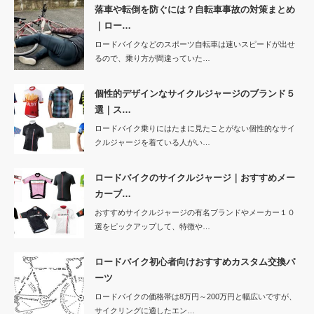
落車や転倒を防ぐには？自転車事故の対策まとめ
｜ロー…
ロードバイクなどのスポーツ自転車は速いスピードが出せ
るので、乗り方が間違っていた…
個性的デザインなサイクルジャージのブランド５
選｜ス…
ロードバイク乗りにはたまに見たことがない個性的なサイ
クルジャージを着ている人がい…
ロードバイクのサイクルジャージ｜おすすめメー
カーブ…
おすすめサイクルジャージの有名ブランドやメーカー１０
選をピックアップして、特徴や…
ロードバイク初心者向けおすすめカスタム交換パ
ーツ
ロードバイクの価格帯は8万円～200万円と幅広いですが、
サイクリングに適したエン…