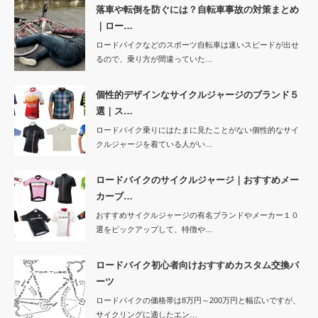
落車や転倒を防ぐには？自転車事故の対策まとめ
｜ロー…
ロードバイクなどのスポーツ自転車は速いスピードが出せ
るので、乗り方が間違っていた…
個性的デザインなサイクルジャージのブランド５
選｜ス…
ロードバイク乗りにはたまに見たことがない個性的なサイ
クルジャージを着ている人がい…
ロードバイクのサイクルジャージ｜おすすめメー
カーブ…
おすすめサイクルジャージの有名ブランドやメーカー１０
選をピックアップして、特徴や…
ロードバイク初心者向けおすすめカスタム交換パ
ーツ
ロードバイクの価格帯は8万円～200万円と幅広いですが、
サイクリングに適したエン…