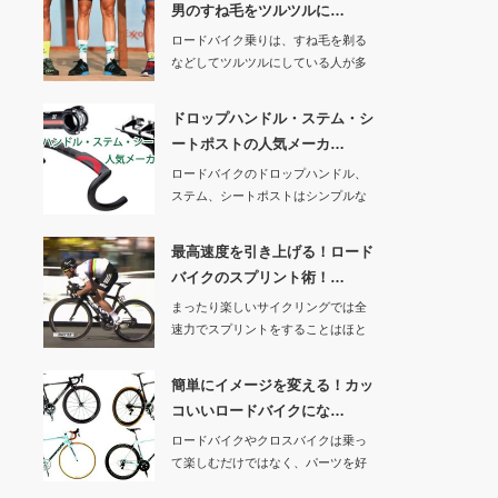
男のすね毛をツルツルに…
ロードバイク乗りは、すね毛を剃る
などしてツルツルにしている人が多
いですよね。ロー…
ドロップハンドル・ステム・シ
ートポストの人気メーカ…
ロードバイクのドロップハンドル、
ステム、シートポストはシンプルな
作りですが、人間…
最高速度を引き上げる！ロード
バイクのスプリント術！…
まったり楽しいサイクリングでは全
速力でスプリントをすることはほと
んどないと思いま…
簡単にイメージを変える！カッ
コいいロードバイクにな…
ロードバイクやクロスバイクは乗っ
て楽しむだけではなく、パーツを好
きなカラーに取り…