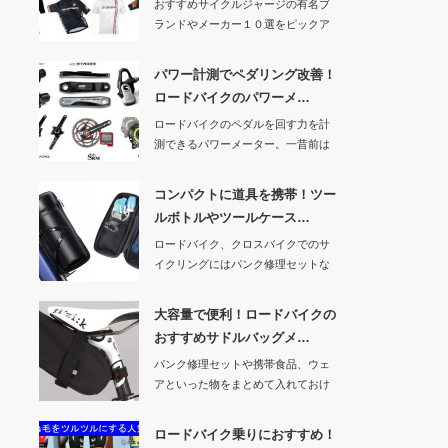
おすすめサイクルジャージの有名ブ
ランドやメーカー１０選をピックア
ップして、特徴や…
パワー計測でペダリング改善！
ロードバイクのパワーメ…
ロードバイクのペダルを回す力を計
測できるパワーメーター。一昔前は
30万円以上もし…
コンパクトに道具を携帯！ツー
ルボトルやツールケース…
ロードバイク、クロスバイクでのサ
イクリングにはパンク修理セットな
どを持っていくの…
大容量で便利！ロードバイクの
おすすめサドルバッグメ…
パンク修理セットや携帯食品、ウェ
アといった物をまとめて入れておけ
るサドルバッグは…
ロードバイク乗りにおすすめ！