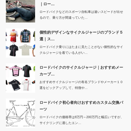
｜ロー…
ロードバイクなどのスポーツ自転車は速いスピードが出せ
るので、乗り方が間違っていた…
個性的デザインなサイクルジャージのブランド５
選｜ス…
ロードバイク乗りにはたまに見たことがない個性的なサイ
クルジャージを着ている人がい…
ロードバイクのサイクルジャージ｜おすすめメー
カーブ…
おすすめサイクルジャージの有名ブランドやメーカー１０
選をピックアップして、特徴や…
ロードバイク初心者向けおすすめカスタム交換パ
ーツ
ロードバイクの価格帯は8万円～200万円と幅広いですが、
サイクリングに適したエン…