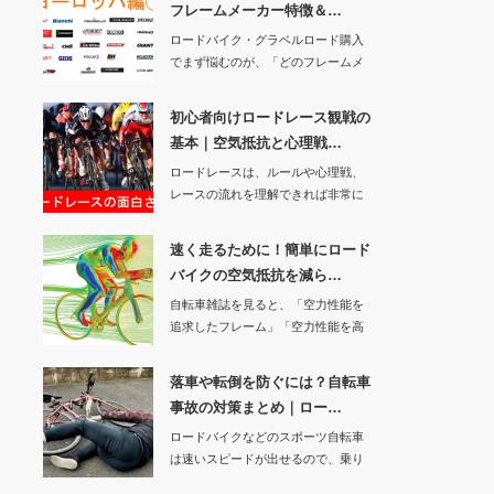
フレームメーカー特徴＆…
ロードバイク・グラベルロード購入
でまず悩むのが、「どのフレームメ
ーカーがいいの？…
初心者向けロードレース観戦の
基本｜空気抵抗と心理戦…
ロードレースは、ルールや心理戦、
レースの流れを理解できれば非常に
面白いスポーツで…
速く走るために！簡単にロード
バイクの空気抵抗を減ら…
自転車雑誌を見ると、「空力性能を
追求したフレーム」「空力性能を高
めたハンドル」な…
落車や転倒を防ぐには？自転車
事故の対策まとめ｜ロー…
ロードバイクなどのスポーツ自転車
は速いスピードが出せるので、乗り
方が間違っていた…