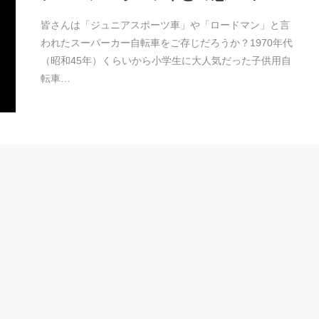
皆さんは「ジュニアスポーツ車」や「ロードマン」と言
われたスーパーカー自転車をご存じだろうか？1970年代
（昭和45年）くらいから小学生に大人気だった子供用自
転車…