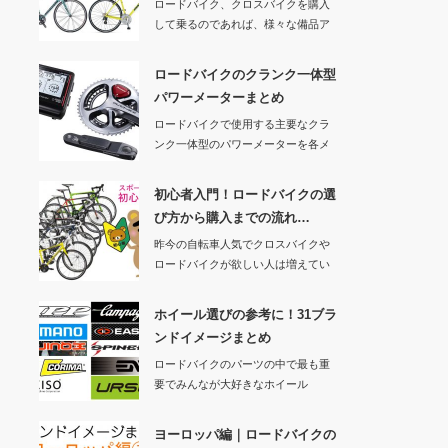
ロードバイク、クロスバイクを購入
して乗るのであれば、様々な備品ア
イテムが必要とな…
ロードバイクのクランク一体型
パワーメーターまとめ
ロードバイクで使用する主要なクラ
ンク一体型のパワーメーターを各メ
ーカー、ブランド…
初心者入門！ロードバイクの選
び方から購入までの流れ…
昨今の自転車人気でクロスバイクや
ロードバイクが欲しい人は増えてい
ます。自分が住ん…
ホイール選びの参考に！31ブラ
ンドイメージまとめ
ロードバイクのパーツの中で最も重
要でみんなが大好きなホイール
（笑 僕も大好きです…
ヨーロッパ編｜ロードバイクの