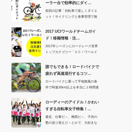
ーラー台で効率的にダイ…
前回の記事「自転車で楽しくダイエ
ット！サイクリングと食事管理で無
理なく痩せる」で…
2017 UCIワールドチームガイ
ド！移籍情報・注…
2017年シーズンにロードレース世界
トップカテゴリー「ＵＣＩワールド
ツアー」に所…
誰でもできる！ロードバイクで
疲れず高速巡行するコツ…
ロードバイクに乗って平地無風の条
件で時速30km以上を本当に１時間連
続で維持でき…
ローディーのアイドル！かわい
すぎる自転車女子特集！…
最近、仕事だ～、梅雨だ～、子供の
塾の送り迎えだ～とかで、大好きな
ロードバイクにま…