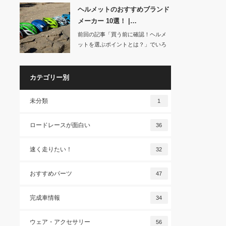
ヘルメットのおすすめブランド
メーカー 10選！ |…
前回の記事「買う前に確認！ヘルメ
ットを選ぶポイントとは？」でいろ
いろと書きました…
カテゴリー別
未分類
1
ロードレースが面白い
36
速く走りたい！
32
おすすめパーツ
47
完成車情報
34
ウェア・アクセサリー
56