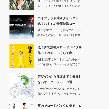
ロードバイクを購入してしばらくす
ると、できるだけ速く走りたいと思
うようになりませ…
ハイブリッド式＆ダイレクト
式！おすすめ最新特殊ロー…
最近は3本ローラーと固定式ローラー
の欠点を改善し、良い所だけを併せ
持った最新式ロ…
低予算で決戦用ロードバイクを
作ってみる！いくらで出…
前回の記事でヤフオクなどの中古パ
ーツを使い、ロードバイクを安く作
るシミュレーショ…
デザインから注文まで！失敗し
ないオーダージャージ選…
オーダージャージとは、デザインを
自分で作るオリジナルのジャージの
事です。気の合う…
室内でロードバイクに乗る！ロ