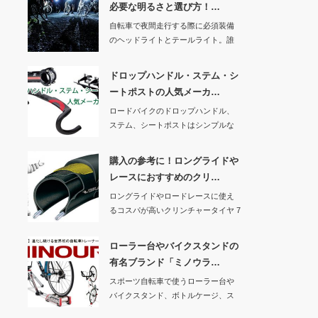
必要な明るさと選び方！…
自転車で夜間走行する際に必須装備
のヘッドライトとテールライト。誰
でも「夜間はライ…
ドロップハンドル・ステム・シ
ートポストの人気メーカ…
ロードバイクのドロップハンドル、
ステム、シートポストはシンプルな
作りですが、人間…
購入の参考に！ロングライドや
レースにおすすめのクリ…
ロングライドやロードレースに使え
るコスパが高いクリンチャータイヤ 7
つを紹介しま…
ローラー台やバイクスタンドの
有名ブランド「ミノウラ…
スポーツ自転車で使うローラー台や
バイクスタンド、ボトルケージ、ス
マホホルダーなど…