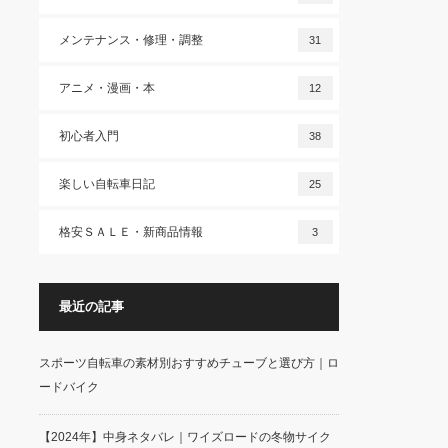
メンテナンス・修理・調整
31
アニメ・漫画・本
12
初心者入門
38
楽しい自転車日記
25
格安ＳＡＬＥ・新商品情報
3
最近の記事
スポーツ自転車の素材別おすすめチューブと選び方｜ロ
ードバイク
【2024年】中身ネタバレ｜ワイズロードの冬物サイク