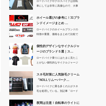
ロードバイクやクロスバイクは自転
車にしては非常に高価なので、大事
に長く乗りたいで…
ホイール選びの参考に！31ブラ
ンドイメージまとめ …
ロードバイクのホイールブランドの
特徴や重量、価格をまとめて比較で
きるようにする記…
個性的デザインなサイクルジャ
ージのブランド５選｜ス…
ロードバイク乗りにはたまに見たこ
とがない個性的なサイクルジャージ
を着ている人がい…
スネ毛対策に人気除毛クリーム
「NOLLリムーバーク…
ロードバイクに乗る多くの人がスネ
毛を処理している。別記事「ロード
バイクでスネ毛を…
夜間は注意！自転車のライトに