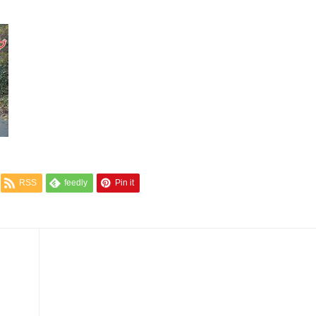
RSS
feedly
Pin it