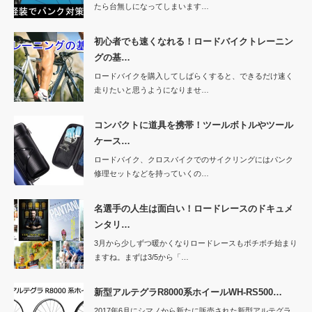
たら台無しになってしまいます…
初心者でも速くなれる！ロードバイクトレーニン
グの基…
ロードバイクを購入してしばらくすると、できるだけ速く
走りたいと思うようになりませ…
コンパクトに道具を携帯！ツールボトルやツール
ケース…
ロードバイク、クロスバイクでのサイクリングにはパンク
修理セットなどを持っていくの…
名選手の人生は面白い！ロードレースのドキュメ
ンタリ…
3月から少しずつ暖かくなりロードレースもボチボチ始まり
ますね。まずは3/5から「…
新型アルテグラR8000系ホイールWH-RS500…
2017年6月にシマノから新たに販売された新型アルテグラ