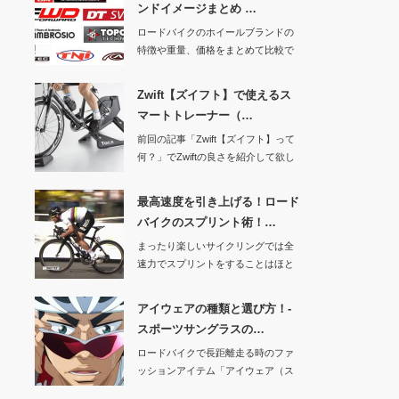
ンドイメージまとめ …
ロードバイクのホイールブランドの
特徴や重量、価格をまとめて比較で
きるようにする記…
Zwift【ズイフト】で使えるス
マートトレーナー（…
前回の記事「Zwift【ズイフト】って
何？」でZwiftの良さを紹介して欲し
くな…
最高速度を引き上げる！ロード
バイクのスプリント術！…
まったり楽しいサイクリングでは全
速力でスプリントをすることはほと
んどないと思いま…
アイウェアの種類と選び方！-
スポーツサングラスの…
ロードバイクで長距離走る時のファ
ッションアイテム「アイウェア（ス
ポーツ用サングラ…