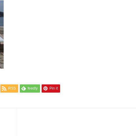
RSS
feedly
Pin it