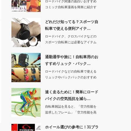
ロードバイク関連の面白いおすすめ
コミック自転車漫画を簡単に紹介す
る記事の４回目で…
どれだけ知ってる？スポーツ自
転車で使える便利アイテ…
ロードバイク、クロスバイクなどの
スポーツ自転車には必要なアイテム
がたくさんありま…
通勤通学や旅に！自転車用のお
すすめリュック・バック…
ロードバイクなどの自転車で使える
リュックやバックパックのおすすめ
商品を紹介します…
速く走るために！簡単にロード
バイクの空気抵抗を減ら…
自転車雑誌を見ると、「空力性能を
追求したフレーム」「空力性能を高
めたハンドル」な…
ホイール選びの参考に！31ブラ