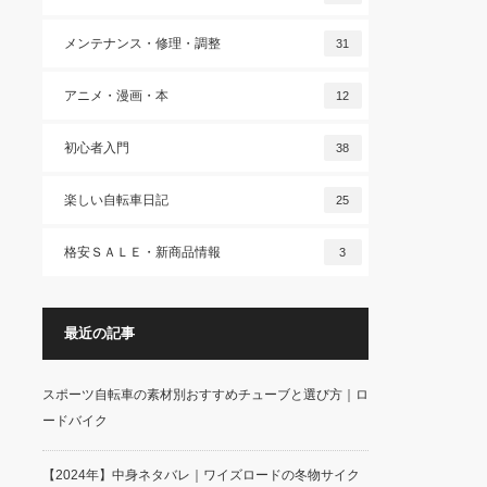
メンテナンス・修理・調整
31
アニメ・漫画・本
12
初心者入門
38
楽しい自転車日記
25
格安ＳＡＬＥ・新商品情報
3
最近の記事
スポーツ自転車の素材別おすすめチューブと選び方｜ロ
ードバイク
【2024年】中身ネタバレ｜ワイズロードの冬物サイク