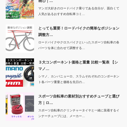
画①｜…
マンガ大好きのロードバイク乗りである自分が、面白くて
人気があるおすすめ自転車コミ…
とっても重要！ロードバイクの簡単なポジション
調整方…
ロードバイクやクロスバイクといったスポーツ自転車の各
パーツを体に合わせて調整する…
３大コンポーネント価格と重量 比較一覧表 【シ
マノ…
シマノ、カンパニョーロ、スラムそれぞれのコンポーネン
ト各パーツ重量と価格を先日の…
スポーツ自転車の素材別おすすめチューブと選び
方｜ロ…
スポーツ自転車のクリンチャータイヤと一緒に装着するイ
ンナーチューブには、メーカー…