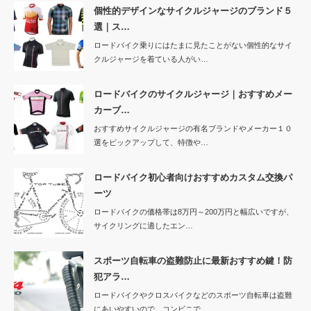
個性的デザインなサイクルジャージのブランド５
選｜ス…
ロードバイク乗りにはたまに見たことがない個性的なサイ
クルジャージを着ている人がい…
ロードバイクのサイクルジャージ｜おすすめメー
カーブ…
おすすめサイクルジャージの有名ブランドやメーカー１０
選をピックアップして、特徴や…
ロードバイク初心者向けおすすめカスタム交換パ
ーツ
ロードバイクの価格帯は8万円～200万円と幅広いですが、
サイクリングに適したエン…
スポーツ自転車の盗難防止に最新おすすめ鍵！防
犯アラ…
ロードバイクやクロスバイクなどのスポーツ自転車は盗難
にあいやすいので、コンビニで…