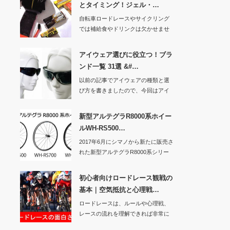
とタイミング！ジェル・…
自転車ロードレースやサイクリング
では補給食やドリンクは欠かせませ
ん。しかし、どの…
アイウェア選びに役立つ！ブラ
ンド一覧 31選 &#…
以前の記事でアイウェアの種類と選
び方を書きましたので、今回はアイ
ウェアのブランド…
新型アルテグラR8000系ホイー
ルWH-RS500…
2017年6月にシマノから新たに販売さ
れた新型アルテグラR8000系シリー
ズ。ク…
初心者向けロードレース観戦の
基本｜空気抵抗と心理戦…
ロードレースは、ルールや心理戦、
レースの流れを理解できれば非常に
面白いスポーツで…