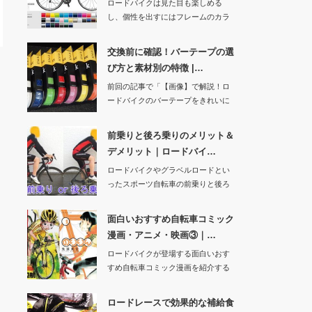
ロードバイクは見た目も楽しめる
し、個性を出すにはフレームのカラ
ーリングは重要です…
交換前に確認！バーテープの選
び方と素材別の特徴 |…
前回の記事で「【画像】で解説！ロ
ードバイクのバーテープをきれいに
交換する方法！」…
前乗りと後ろ乗りのメリット＆
デメリット｜ロードバイ…
ロードバイクやグラベルロードとい
ったスポーツ自転車の前乗りと後ろ
乗りについてメリ…
面白いおすすめ自転車コミック
漫画・アニメ・映画③｜…
ロードバイクが登場する面白いおす
すめ自転車コミック漫画を紹介する
記事も3回目です…
ロードレースで効果的な補給食