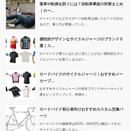
落車や転倒を防ぐには？自転車事故の対策まとめ
｜ロー…
ロードバイクなどのスポーツ自転車は速いスピードが出せ
るので、乗り方が間違っていた…
個性的デザインなサイクルジャージのブランド５
選｜ス…
ロードバイク乗りにはたまに見たことがない個性的なサイ
クルジャージを着ている人がい…
ロードバイクのサイクルジャージ｜おすすめメー
カーブ…
おすすめサイクルジャージの有名ブランドやメーカー１０
選をピックアップして、特徴や…
ロードバイク初心者向けおすすめカスタム交換パ
ーツ
ロードバイクの価格帯は8万円～200万円と幅広いですが、
サイクリングに適したエン…