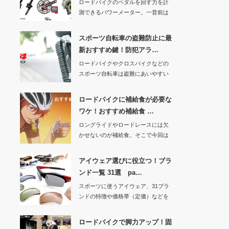
ロードバイクのペダルを回す力を計
測できるパワーメーター。一昔前は
30万円以上もし…
スポーツ自転車の盗難防止に最
新おすすめ鍵！防犯アラ…
ロードバイクやクロスバイクなどの
スポーツ自転車は盗難にあいやすい
ので、コンビニで…
ロードバイクに補給食が必要な
ワケ！おすすめ補給食 …
ロングライドやロードレースには欠
かせないのが補給食。そこで今回は
「なぜ補給食が必…
アイウェア選びに役立つ！ブラ
ンド一覧 31選 pa…
スポーツに使うアイウェア、31ブラ
ンドの特徴や価格帯（定価）などを
紹介する記事の…
ロードバイクで脚力アップ！固