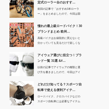
定式ローラー台のおすす…
前回の記事で「おすすめ3本ローラ
ー」をまとめましたので、今回は固
定式ローラー台の…
憧れの最上級ロードバイク！30
ブランドまとめ 欧州…
高級バイクはお値段的に買えないと
分かっていても見るだけで楽しくな
りますよねぇ・・…
アイウェア選びに役立つ！ブラ
ンド一覧 31選 &#…
以前の記事でアイウェアの種類と選
び方を書きましたので、今回はアイ
ウェアのブランド…
どれだけ知ってる？スポーツ自
転車で使える便利アイテ…
ロードバイク、クロスバイクなどの
スポーツ自転車には必要なアイテム
がたくさんありま…