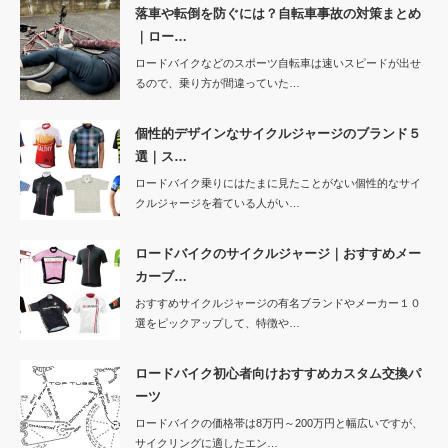
落車や転倒を防ぐには？自転車事故の対策まとめ
｜ロー…
ロードバイクなどのスポーツ自転車は速いスピードが出せ
るので、乗り方が間違っていた…
個性的デザインなサイクルジャージのブランド５
選｜ス…
ロードバイク乗りにはたまに見たことがない個性的なサイ
クルジャージを着ている人がい…
ロードバイクのサイクルジャージ｜おすすめメー
カーブ…
おすすめサイクルジャージの有名ブランドやメーカー１０
選をピックアップして、特徴や…
ロードバイク初心者向けおすすめカスタム交換パ
ーツ
ロードバイクの価格帯は8万円～200万円と幅広いですが、
サイクリングに適したエン…